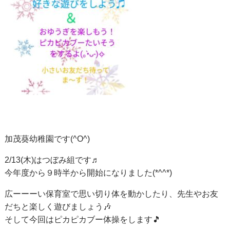
加茂葵幼稚園です(^O^)
2/13(木)はつぼみ組です♬
今年度から９時半から開始になりました(*^^*)
広ーーーい保育室で思い切り体を動かしたり、先生やお友
だちと楽しく遊びましょう🎶
そして今回はピカピカブー体操をします🎵