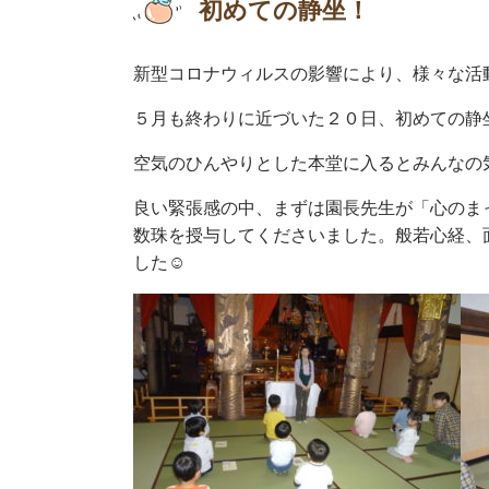
初めての静坐！
新型コロナウィルスの影響により、様々な活
５月も終わりに近づいた２０日、初めての静
空気のひんやりとした本堂に入るとみんなの
良い緊張感の中、まずは園長先生が「心のま
数珠を授与してくださいました。般若心経、
した☺