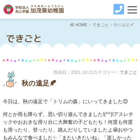
HOME
>
できごと
>
秋の遠足🍂
できごと
投稿日：
2021.10.11
カテゴリー：
できごと
秋の遠足🍂
今日は、秋の遠足で「トリムの森」にいってきました😊
何とか雨も降らず、思い切り遊んできました!(^^)!アスレチ
ックやおおきな滑り台に大興奮の子どもたち！何度も何度
も滑ったり、登ったり、跳んだりしていましたよ🤩おやつ
もみんなで食べました✨「またいきたいね」「楽しかった