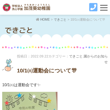
HOME
>
できごと
>
10/1㈯運動会について🎊
できごと
投稿日：
2022.09.22
カテゴリー：
できごと
,
園からのお知ら
せ
10/1㈯運動会について🎊
10/1㈯は運動会です✨