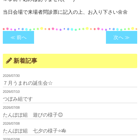
当日会場で来場者問診票に記入の上、お入り下さい🌼🌼
≪ 前へ
次へ ≫
新着記事
2026/07/30
７月うまれの誕生会☆
2026/07/10
つぼみ組です
2026/07/08
たんぽぽ組 遊びの様子😊
2026/07/08
たんぽぽ組 七夕の様子⭐🎋
2026/07/08