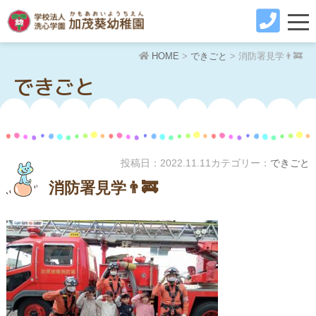
HOME
>
できごと
>
消防署見学👨‍🚒
できごと
投稿日：
2022.11.11
カテゴリー：
できごと
消防署見学👨‍🚒