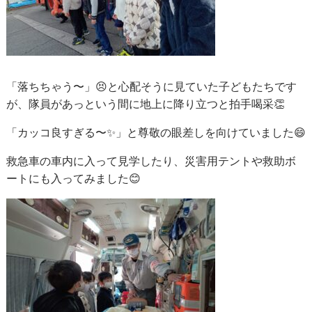
「落ちちゃう〜」😣と心配そうに見ていた子どもたちです
が、隊員があっという間に地上に降り立つと拍手喝采👏
「カッコ良すぎる〜✨」と尊敬の眼差しを向けていました😄
救急車の車内に入って見学したり、災害用テントや救助ボ
ートにも入ってみました😊