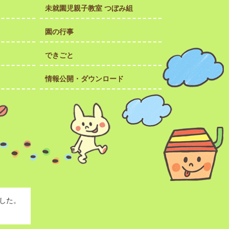
未就園児親子教室 つぼみ組
園の行事
できごと
情報公開・ダウンロード
した。