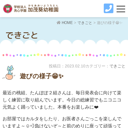
HOME
>
できごと
>
遊びの様子😁✨
できごと
投稿日：
2023.02.10
カテゴリー：
できごと
遊びの様子😁✨
最近の桃組、たんぽぽ２組さんは、毎日発表会に向けて楽
しく練習に取り組んでいます。今日の総練習でもニコニコ
元気よく踊っていました。本番をお楽しみに❤️
お部屋ではカルタをしたり、お医者さんごっこを楽しんで
いますよ～☺️💨負けないぞ～と前のめりに座って頑張って